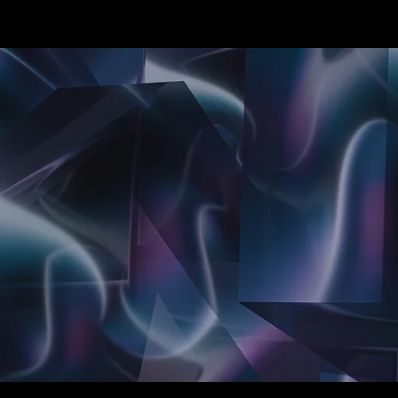
org Skubski Tattoo Artist
Permanent Make up Vi
Paramedizinische Pig