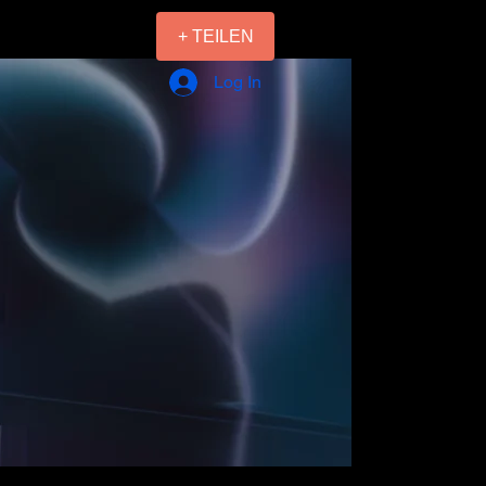
+ TEILEN
Log In
sagist
mentierung