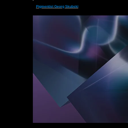
Pigmentist Georg Skubski
Im Schießgarten 2, 67734 Katzweiler
Pigmentist Ge